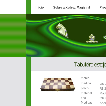
Inicio
Sobre a Xadrez Magistral
Pro
T
abuleiro estoj
marca
medida
casa
preço
R$ 2
material
Made
tipo
tabu
Medidas
Aber