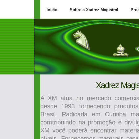
Inicio
Sobre a Xadrez Magistral
Pro
Xadrez Magist
A XM atua no mercado comercial
desde 1993 fornecendo produtos
Brasil. Radicada em Curitiba m
comtribuindo na promoção e divul
XM você poderá encontrar materi
níveis. Fornecemos materiais para 