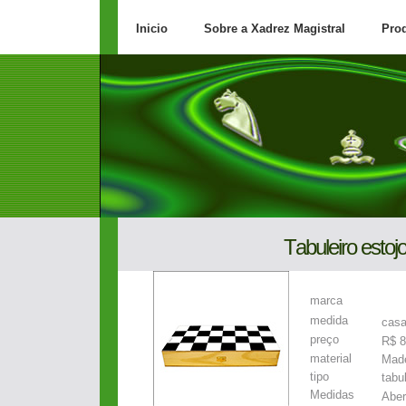
Inicio
Sobre a Xadrez Magistral
Pro
T
abuleiro estoj
marca
medida
casa
preço
R$ 8
material
Made
tipo
tabu
Medidas
Aber