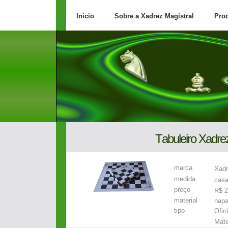
Inicio
Sobre a Xadrez Magistral
Pro
T
abuleiro
Xadrez
marca
Xadr
medida
casa
preço
R$ 2
material
nap
tipo
Ofic
Mate