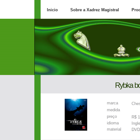
Inicio
Sobre a Xadrez Magistral
Pro
Rybka b
marca
Che
medida
preço
R$ 1
idioma
Ingl
material
DVD