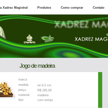
a Xadrez Magistral
Produtos
Como comprar
Contato
Jogo de madeira
marca
medida
rei 6,5 cm
preço
R$ 285,00
material
madeira
tipo
com estojo.