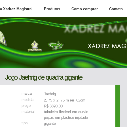
a Xadrez Magistral
Produtos
Como comprar
Contato
Jogo Jaehrig de quadra gigante
marca
Jaehrig
medida
2, 75 x 2, 75 m rei=62cm
preço
R$ 3890,00
material
tabuleiro flexível em curvin
peça
s
em
plástico
injetado
tipo
gigante