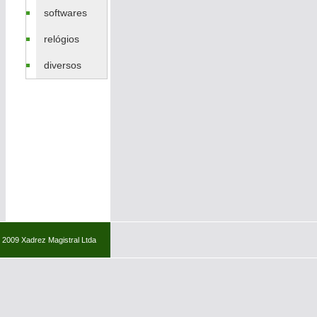
softwares
relógios
diversos
 2009 Xadrez Magistral Ltda