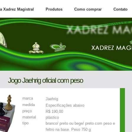
a Xadrez Magistral
Produtos
Como comprar
Contato
Jogo Jaehrig oficial com peso
marca
Jaehrig
medida
Especificações abaixo
preço
R$ 190,00
material
plástico
tipo
branco/ preto ou bege/ preto com peso e
feltro na base. Peso 750 g