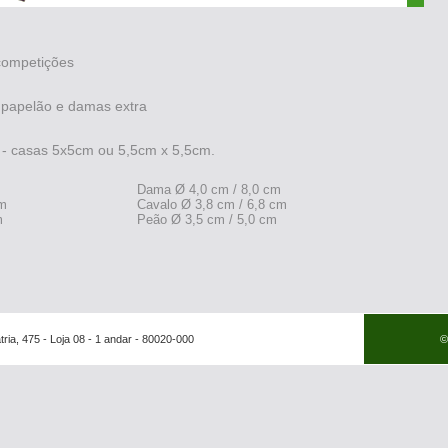
competições
papelão e damas extra
 - casas 5x5cm ou 5,5cm x 5,5cm.
Dama Ø 4,0 cm / 8,0 cm
cm
Cavalo Ø 3,8 cm / 6,8 cm
m
Peão Ø 3,5 cm / 5,0 cm
tria, 475 - Loja 08 - 1 andar - 80020-000
©