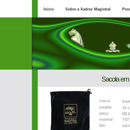
Inicio
Sobre a Xadrez Magistral
Pro
Sacola em
marca
Xadr
medida
18 
preço
R$ 6
material
TNT
tipo
saco