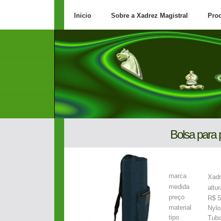
Inicio
Sobre a Xadrez Magistral
Pro
Bolsa para
marca
Xadr
medida
altu
preço
R$ 5
material
Nylo
tipo
Tubo