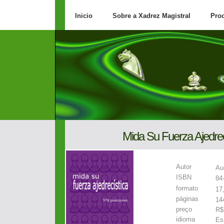
Inicio
Sobre a Xadrez Magistral
Pro
Mida Su Fuerza Ajedrec
Autor
Au
ISBN
84
formato
17
páginas
14
preço
R$
idioma
Es