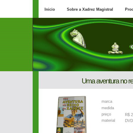
Inicio
Sobre a Xadrez Magistral
Pro
Uma aventura no re
marca
medida
preço
R$ 2
material
DVD